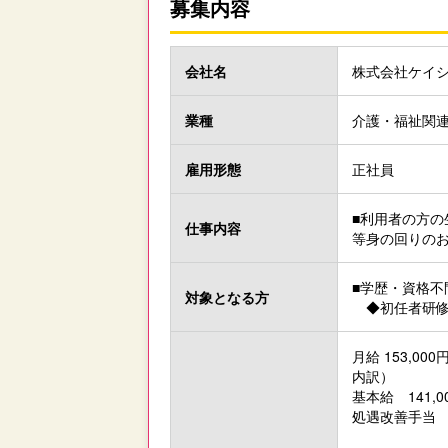
募集内容
会社名
株式会社ケイ
業種
介護・福祉関
雇用形態
正社員
■利用者の方
仕事内容
等身の回りの
■学歴・資格不
対象と
なる方
◆初任者研修
月給 153,000円
内訳）
基本給 141,0
処遇改善手当 12