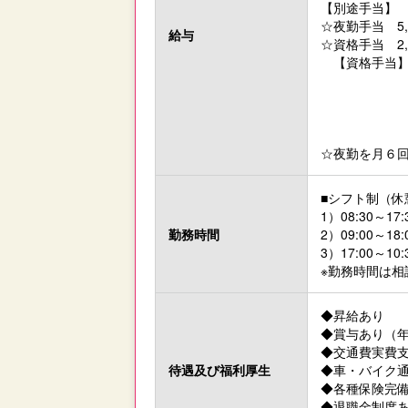
【別途手当】
☆夜勤手当 5,
給与
☆資格手当 2,0
【資格手当】正
准看護師
介護福祉士
初任者研修
☆夜勤を月６回し
■シフト制（休
1）08:30～17:
勤務時間
2）09:00～18:
3）17:00～10:
※勤務時間は相
◆昇給あり
◆賞与あり（年
◆交通費実費支給
待遇及び
福利厚生
◆車・バイク通
◆各種保険完備
◆退職金制度あ