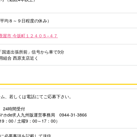
月平均８～９日程度の休み）
鹿屋市 今坂町１２４０５−４７
線「国道出張所前」信号から車で3分
用組合 西原支店近く
ーム、若しくは電話にてご応募下さい。
 24時間受付
ホde求人九州版運営事務局 0944-31-3866
9：00 / 土曜9：00～17：00）
ムに必要事項を記載して送信