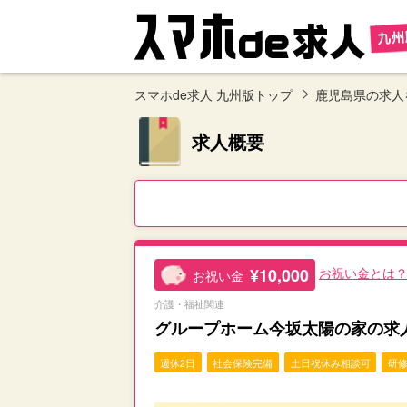
スマホde求人 九州版トップ
鹿児島県の求人
求人概要
¥10,000
お祝い金とは
お祝い金
介護・福祉関連
グループホーム今坂太陽の家の求
週休2日
社会保険完備
土日祝休み相談可
研