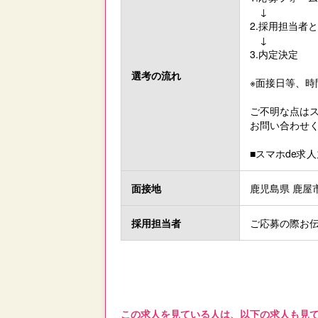
↓
2.採用担当者
↓
3.内定決定
選考の流れ
※面接日等、
ご不明な点はス
お問い合わせく
■スマホde求人
面接地
鹿児島県 鹿屋市 
採用担当者
ご応募の際お伝
この求人を見ている人は、以下の求人も見