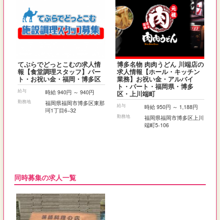
てぶらでどっとこむの求人情
博多名物 肉肉うどん 川端店の
報【食堂調理スタッフ】パー
求人情報【ホール・キッチン
ト・お祝い金・福岡・博多区
業務】お祝い金・アルバイ
ト・パート・福岡県・博多
給与
時給 940円 ～ 940円
区・上川端町
勤務地
福岡県福岡市博多区東那
給与
時給 950円 ～ 1,188円
珂1丁目6−32
勤務地
福岡県福岡市博多区上川
端町5-106
同時募集の求人一覧