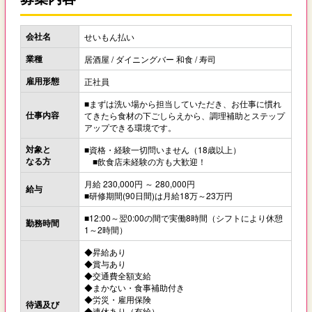
会社名
せいもん払い
業種
居酒屋 / ダイニングバー 和食 / 寿司
雇用形態
正社員
■まずは洗い場から担当していただき、お仕事に慣れ
仕事内容
てきたら食材の下ごしらえから、調理補助とステップ
アップできる環境です。
対象と
■資格・経験一切問いません（18歳以上）
なる方
■飲食店未経験の方も大歓迎！
月給 230,000円 ～ 280,000円
給与
■研修期間(90日間)は月給18万～23万円
■12:00～翌0:00の間で実働8時間（シフトにより休憩
勤務時間
1～2時間）
◆昇給あり
◆賞与あり
◆交通費全額支給
◆まかない・食事補助付き
◆労災・雇用保険
待遇及び
◆連休あり（有給）