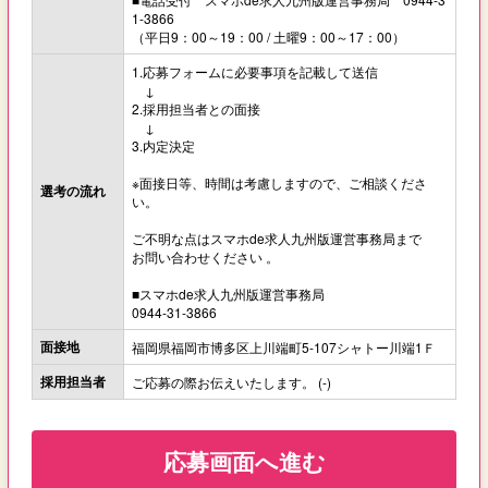
1-3866
（平日9：00～19：00 / 土曜9：00～17：00）
1.応募フォームに必要事項を記載して送信
↓
2.採用担当者との面接
↓
3.内定決定
※面接日等、時間は考慮しますので、ご相談くださ
選考の流れ
い。
ご不明な点はスマホde求人九州版運営事務局まで
お問い合わせください 。
■スマホde求人九州版運営事務局
0944-31-3866
面接地
福岡県福岡市博多区上川端町5-107シャトー川端1Ｆ
採用担当者
ご応募の際お伝えいたします。 (-)
応募画面へ進む