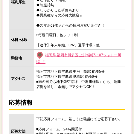
福利厚生
◆制服貸与
◆しっかりした研修もあり！
◆異業種からの応募大歓迎☆
◆スマホde求人からの採用お祝い金付き！
□毎週日曜日、他シフト制
休日･休暇
【連休】年末年始、GW、夏季休暇・他
福岡県 福岡市博多区 上川端町5-107シャトー川
勤務地
端1Ｆ
福岡市営地下鉄空港線 中洲川端駅 徒歩5分
福岡市営地下鉄空港線 祇園駅 徒歩6分
アクセス
■雨の日でも地下鉄空港線「中洲川端駅」から川端商
店街を通り、傘無しでアクセスOK！
応募情報
下記応募フォーム、若しくは電話にてご応募下さい。
■応募フォーム 24時間受付
応募方法
■電話受付 スマホde求人九州版運営事務局 0944-3