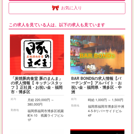
お気に入り
この求人を見ている人は、以下の求人も見ています
「炭焼豚肉食堂 豚のまんま」
BAR BONDSの求人情報【バ
の求人情報【 キッチンスタッ
ーテンダー】アルバイト・お
フ 】正社員・お祝い金・福岡
祝い金・福岡県・博多区・中
市・博多区
洲
給与
給与
月給 220,000円 ～
時給 1,000円 ～ 1,500円
380,000円
勤務地
福岡県福岡市博多区中洲
勤務地
福岡県福岡市博多区祇園
4-5-9リバーサイドビル
町4-10 祇園ライフビル
4F
1F