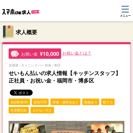
メニュー
求人概要
¥10,000
お祝い金とは？
お祝い金
居酒屋 / ダイニングバー 和食 / 寿司
せいもん払いの求人情報【キッチンスタッフ】
正社員・お祝い金・福岡市・博多区
未経験者OK
資格不問
研修・練習会あり
制服あり
駅チカ
交通費支給
まかない付き