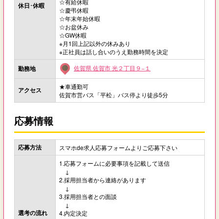
☆有給休暇
休日･休暇
☆慶弔休暇
☆年末年始休暇
☆お盆休み
☆GW休暇
※月1回上記以外の休みあり
※正社員は話し合いのうえ勤務時間を決定
佐賀県 佐賀市 光２丁目９−１
勤務地
★車通勤可
アクセス
佐賀市営バス「平松」バス停より徒歩5分
応募情報
応募方法
スマホde求人応募フォームよりご応募下さい
1.応募フォームに必要事項を記載して送信
↓
2.採用担当者から連絡があります
↓
3.採用担当者との面談
↓
選考の流れ
4.内定決定