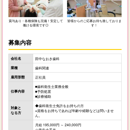
賞与あり・各種保険も完備！安定して
皆様からのご応募お待ち致しておりま
働ける環境です◎
す！
募集内容
会社名
田中なおき歯科
業種
歯科関連
雇用形態
正社員
■歯科衛生士業務全般
仕事内容
■予防処置
■診療補助
◆歯科衛生士免許をお持ちの方
対象と
※資格をお持ちであれば年齢や経験などは問いませ
なる方
ん。
月給 195,000円 ～ 240,000円
☆衛生士手当