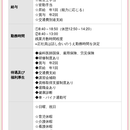
☆皆勤手当
給与
☆昇給 年1回（能力に応じる）
☆賞与 年2回
☆交通費別途支給
①8:40～18:50（休憩12:50～14:20）
②8:40～13:00
勤務時間
残業月数時間程度
※正社員は話し合いのうえ勤務時間を決定
◆歯科医師国保、雇用保険、労災保険
◆研修制度あり
◆賞与 年2回
◆昇給 年1回
待遇及び
◆交通費支給
福利厚生
◆講習会補助
◆資格取得支援制度あり
◆退職金あり
◆健康診断
◆車・バイク通勤可
☆日曜、祝日
☆育児休暇
☆介護休暇
☆看護休暇