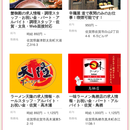
蟹御殿の求人情報・調理スタ
辛麺屋 道で夜間のみのお仕
ッフ・お祝い金・パート・ア
事！喫煙可能です！
ルバイト・調理スタッフ・佐
給与
950円 ～
賀・太良・Web面接対応
勤務地
佐賀県佐賀市白山2丁目
給与
時給 892円 ～
4-6 K-5ビル1F
勤務地
佐賀県藤津郡太良町大浦
乙316-3
ラーメン天隆の求人情報・ホ
一味ラーメン鳥栖店の求人情
ールスタッフ・アルバイト・
報・お祝い金・パート・アル
お祝い金・佐賀・高木瀬
バイト・佐賀・鳥栖
給与
給与
時給 892円 ～ 1,125円
時給 1,000円 ～ 1,125円
勤務地
勤務地
佐賀県佐賀市高木瀬東5-
佐賀県鳥栖市真木町赤江
2-10
1138-1