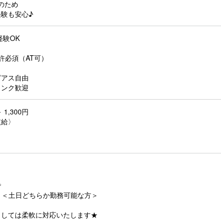
のため
験も安心♪
経験OK
許必須（AT可）
ピアス自由
ランク歓迎
 1,300円
支給〉
で
！＜土日どちらか勤務可能な方＞
ましては柔軟に対応いたします★