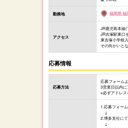
福岡県 福岡
勤務地
JR鹿児島本線(
JR吉塚駅東口
アクセス
東吉塚小学校入
その向かいと
応募情報
応募フォーム
応募方法
3営業日以内
※必ずアドレ
1.応募フォー
↓
2.博多支社に
↓