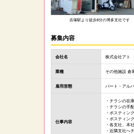
吉塚駅より徒歩8分の博多支社です
募集内容
会社名
株式会社アト
業種
その他施設 倉
雇用形態
パート・アル
・チラシの在
・チラシの手
・ポスティン
・ポスティン
仕事内容
・各支社、本
・近隣支社へ