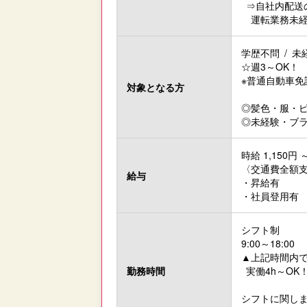
⇒自社内配送
運転業務未経
学歴不問 / 未
☆週3～OK！
※普通自動車免
対象と
なる方
◎髪色・服・
◎未経験・ブ
時給 1,150円 ～
〈交通費全額
給与
・昇給有
・社員登用有
シフト制
9:00～18:00
▲上記時間内
勤務時間
実働4h～OK
シフトに関し