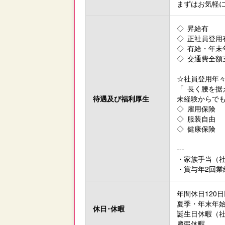
まずはお気軽
◇ 昇給有
◇ 正社員登用
◇ 有給・年末
◇ 交通費全額
☆社員登用年
「 長く腰を据
待遇及び
福利厚生
未経験からで
◇ 雇用保険
◇ 服装自由
◇ 健康保険
---
・家族手当（
・賞与年2回業
年間休日120
夏季・年末年
休日･休暇
誕生日休暇（
慶弔休暇