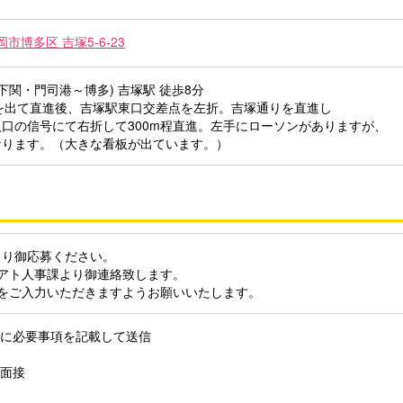
市博多区 吉塚5‐6‐23
下関・門司港～博多) 吉塚駅 徒歩8分
を出て直進後、吉塚駅東口交差点を左折。吉塚通りを直進し
口の信号にて右折して300m程直進。左手にローソンがありますが、
なります。（大きな看板が出ています。）
より御応募ください。
にアト人事課より御連絡致します。
スをご入力いただきますようお願いいたします。
ムに必要事項を記載して送信
て面接