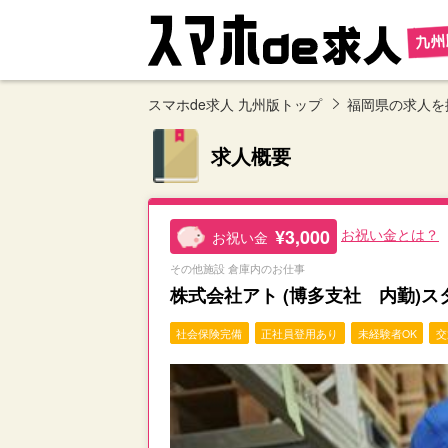
スマホde求人 九州版トップ
福岡県の求人を
求人概要
¥3,000
お祝い金とは？
お祝い金
その他施設 倉庫内のお仕事
株式会社アト (博多支社 内勤)
社会保険完備
正社員登用あり
未経験者OK
交