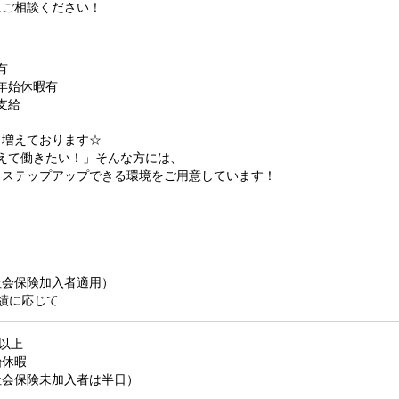
にご相談ください！
有
年始休暇有
支給
々増えております☆
えて働きたい！」そんな方には、
もステップアップできる環境をご用意しています！
社会保険加入者適用）
績に応じて
日以上
始休暇
社会保険未加入者は半日）