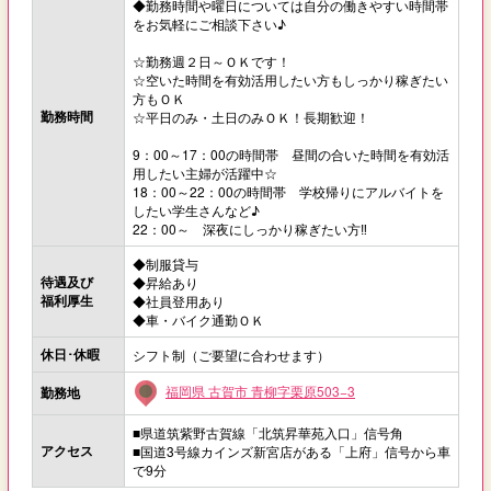
◆勤務時間や曜日については自分の働きやすい時間帯
をお気軽にご相談下さい♪
☆勤務週２日～ＯＫです！
☆空いた時間を有効活用したい方もしっかり稼ぎたい
方もＯＫ
勤務時間
☆平日のみ・土日のみＯＫ！長期歓迎！
9：00～17：00の時間帯 昼間の合いた時間を有効活
用したい主婦が活躍中☆
18：00～22：00の時間帯 学校帰りにアルバイトを
したい学生さんなど♪
22：00～ 深夜にしっかり稼ぎたい方‼
◆制服貸与
待遇及び
◆昇給あり
福利厚生
◆社員登用あり
◆車・バイク通勤ＯＫ
休日･休暇
シフト制（ご要望に合わせます）
福岡県 古賀市 青柳字栗原503−3
勤務地
■県道筑紫野古賀線「北筑昇華苑入口」信号角
アクセス
■国道3号線カインズ新宮店がある「上府」信号から車
で9分