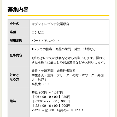
募集内容
会社名
セブンイレブン古賀栗原店
業種
コンビニ
雇用形態
パート・アルバイト
■レジでの接客・商品の陳列・発注・清掃など
仕事内容
※始めはレジでの接客などからお願いします。慣れて
きたら徐々に品出しや発注業務などをお願いします。
経験・年齢不問！未経験者歓迎！
対象と
学生さん・主婦・フリーターの方・Ｗワーク・外国
なる方
人 歓迎！
高校生ＯＫ！
時給 900円 ～ 1,087円
【 06：00～9：00 】930円
給与
【 09:00～22：00 】900円
【 22：00～6：00 】900円
※22:00～翌5:00 時給の25％UP！！