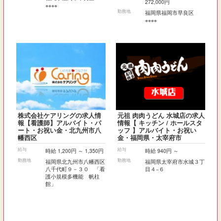
272,000円
※※※※
勤務地
福岡県福岡市早良区
※※※※
株式会社ケアリングの求人情
元祖 肉肉うどん 水城店の求人
報【看護師】アルバイト・パ
情報【 キッチン / ホールスタ
ート・お祝い金・北九州市八
ッフ 】アルバイト・お祝い
幡西区
金・福岡県・太宰府市
給与
給与
時給 1,200円 ～ 1,350円
時給 940円 ～
勤務地
勤務地
福岡県北九州市八幡西区
福岡県太宰府市水城３丁
八千代町９－３０ 「看
目４−６
護小規模多機能 帆柱
館」