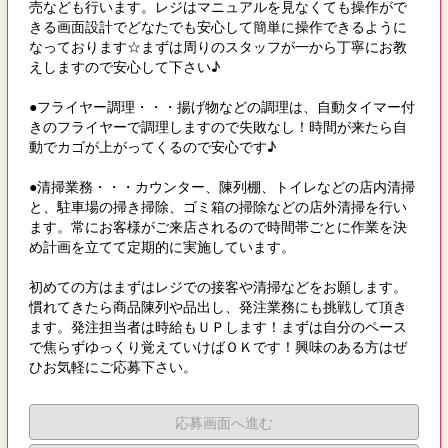
売なども行います。レジはマニュアルを見なくても操作がで
きる画面設計でどなたでも安心して簡単に操作できるように
なっております☆まずは周りのスタッフが一から丁寧にお教
えしますので安心して下さい♪
●フライヤー調理・・・揚げ物などの調理は、自動タイマー付
きのフライヤーで調理しますので失敗なし！時間が来たら自
動でカゴが上がってくるので安心です♪
●清掃業務・・・カウンター、陳列棚、トイレなどの店内清掃
と、駐車場の掃き掃除、ゴミ箱の掃除などの店外清掃を行い
ます。常にお客様がご来店されるので時間帯ごとに作業を決
め計画を立てて定期的に実施しています。
初めての方はまずはレジでの接客や清掃などをお願します。
慣れてきたら商品陳列や品出し、発注業務にも挑戦して頂き
ます。発注担当者は時給もＵＰします！まずは自分のペース
で焦らずゆっくり覚えていけばＯＫです！興味のある方はぜ
ひお気軽にご応募下さい。
応募画面へ進む