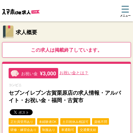
メニュー
求人概要
この求人は掲載終了しています。
¥3,000
お祝い金とは？
お祝い金
コンビニ
セブンイレブン古賀栗原店の求人情報・アルバ
イト・お祝い金・福岡・古賀市
正社員登用あり
未経験者OK
土日祝休み相談可
資格不問
研修・練習会あり
制服あり
車通勤可
交通費支給