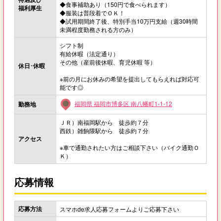
◆食事補助あり（150円で食べられます）
福利厚生
◆服装は普段着でＯＫ！
◆試用期間終了後、特別手当10万円支給（週30時間
未満程度勤務される方のみ）
シフト制
有給休暇（法定通り）
その他（産前後休暇、育児休暇 等）
休日･休暇
※前の月にお休みの希望を提出してもらえれば対応可
能です◎
福岡県 福岡市博多区 南八幡町1-1-12
勤務地
ＪＲ）南福岡駅から 徒歩約７分
西鉄）雑餉隈駅から 徒歩約７分
アクセス
※車で通勤されたい方はご相談下さい（バイク通勤Ｏ
Ｋ）
応募情報
応募方法
スマホde求人応募フォームよりご応募下さい