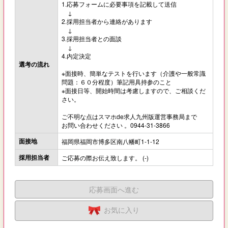
1.応募フォームに必要事項を記載して送信
↓
2.採用担当者から連絡があります
↓
3.採用担当者との面談
↓
4.内定決定
選考の流れ
※面接時、簡単なテストを行います（介護や一般常識
問題：６０分程度）筆記用具持参のこと
※面接日等、開始時間は考慮しますので、ご相談くだ
さい。
ご不明な点はスマホde求人九州版運営事務局まで
お問い合わせください 。0944-31-3866
面接地
福岡県福岡市博多区南八幡町1-1-12
採用担当者
ご応募の際お伝え致します。 (-)
応募画面へ進む
お気に入り