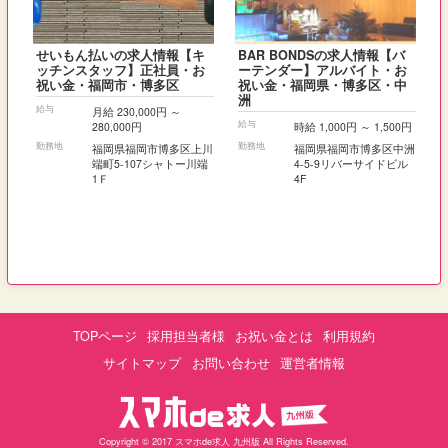
せいもん払いの求人情報【キ
BAR BONDSの求人情報【バ
ッチンスタッフ】正社員・お
ーテンダー】アルバイト・お
祝い金・福岡市・博多区
祝い金・福岡県・博多区・中
洲
給与
月給 230,000円 ～
給与
280,000円
時給 1,000円 ～ 1,500円
勤務地
勤務地
福岡県福岡市博多区上川
福岡県福岡市博多区中洲
端町5-107シャトー川端
4-5-9リバーサイドビル
1Ｆ
4F
TOPページ
採用担当者様
お祝い金とは
利用規約
サイトマップ
お問い合わせ
運営者情報
Copyright © 2017 スマホde求人 九州版 All Rights Reserved.