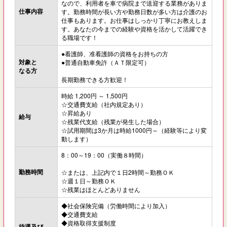
なので、利用者を車で病院まで送迎する業務がありま
仕事内容
す。勤務時間が長い方や勤務日数が多い方は介護のお
仕事もあります。お仕事はしっかり丁寧にお教えしま
す。あなたの今までの経験や資格を活かして活躍でき
る職場です！
●看護師、准看護師の資格をお持ちの方
対象と
●普通自動車免許（ＡＴ限定可）
なる方
長期勤務できる方歓迎！
時給 1,200円 ～ 1,500円
☆交通費支給（社内規定あり）
☆昇給あり
給与
☆残業代支給（残業が発生した場合）
☆試用期間は3か月は時給1000円～（経験等により変
動します）
8：00～19：00（実働８時間）
勤務時間
☆または、上記内で１日2時間～勤務ＯＫ
☆週１日～勤務ＯＫ
☆残業はほとんどありません
◆社会保険完備（労働時間により加入）
◆交通費支給
◆資格取得支援制度
待遇及び