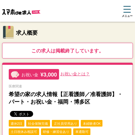
メニュー
求人概要
この求人は掲載終了しています。
¥3,000
お祝い金とは？
お祝い金
医療関連
希望の家の求人情報【正看護師／准看護師】・
パート・お祝い金・福岡・博多区
週休2日
社会保険完備
正社員登用あり
未経験者OK
土日祝休み相談可
研修・練習会あり
車通勤可