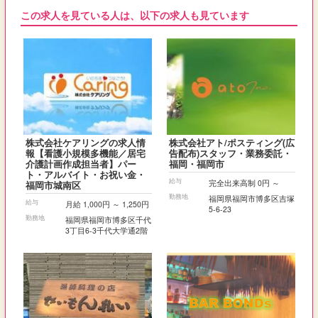
この求人を見ている人は、以下の求人も見ています
株式会社ケアリングの求人情
株式会社アト/ポスティング(広
報【看護小規模多機能／居宅
告配布)スタッフ・業務委託・
介護計画作成担当者】パー
福岡・福岡市
ト・アルバイト・お祝い金・
給与
完全出来高制 0円 ～
福岡市城南区
勤務地
福岡県福岡市博多区吉塚
給与
月給 1,000円 ～ 1,250円
5‐6‐23
勤務地
福岡県福岡市博多区千代
3丁目6-3千代大学通2階