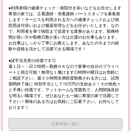
●利用者様の健康チェック・病院付き添いなどをお任せします
希望の家では、正看護師・准看護師 パートスタッフを募集致
します！サービスを利用される方への健康チェックおよび病
院受診付添いおよび服薬管理などをお任せいたします。なの
で、利用者を車で病院まで送迎する業務があります。勤務時
間が長い方や勤務日数が多い方は介護のお仕事もあります。
お仕事はしっかり丁寧にお教えします。あなたの今までの経
験や資格を活かして活躍できる職場です！
●諸手当充実の待遇です◎
週１日～・日２時間～勤務ＯＫなので家事や自分のプライベ
ートと両立可能！無理なく働けます◎時間や曜日はお気軽に
ご相談下さい。週３０時間未満程度勤務される方には、試用
期間終了後に 特別手当として10万円の支給あり！その他色々
と手厚い待遇です。アットホームな雰囲気で、人間関係良好
な明るい職場です。ぜひあなたも一緒に希望の家で活躍して
下さい！興味のある方はお気軽にご応募下さい。お待ちして
おります！
応募画面へ進む