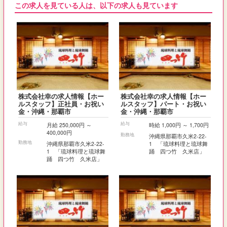
この求人を見ている人は、以下の求人も見ています
株式会社幸の求人情報【ホー
株式会社幸の求人情報【ホー
ルスタッフ】正社員・お祝い
ルスタッフ】パート・お祝い
金・沖縄・那覇市
金・沖縄・那覇市
給与
給与
月給 250,000円 ～
時給 1,000円 ～ 1,700円
400,000円
勤務地
沖縄県那覇市久米2-22-
勤務地
沖縄県那覇市久米2-22-
1 「琉球料理と琉球舞
1 「琉球料理と琉球舞
踊 四つ竹 久米店」
踊 四つ竹 久米店」