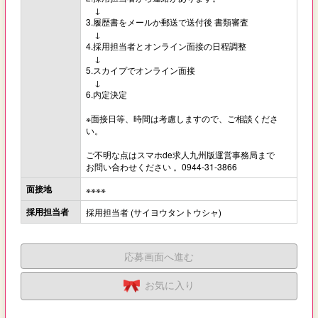
↓
3.履歴書をメールか郵送で送付後 書類審査
↓
4.採用担当者とオンライン面接の日程調整
↓
5.スカイプでオンライン面接
↓
6.内定決定
※面接日等、時間は考慮しますので、ご相談くださ
い。
ご不明な点はスマホde求人九州版運営事務局まで
お問い合わせください 。0944-31-3866
面接地
※※※※
採用担当者
採用担当者 (サイヨウタントウシャ)
応募画面へ進む
お気に入り