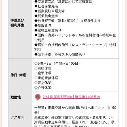
◆交通費支給（燃費に応じて実費支給）
◆社会保険完備
◆従業員駐車場完備
◆従業員食堂有
待遇及び
◆独身寮完備（家具･家電付）入寮条件あり
福利厚生
◆制服貸与
◆退職金制度あり
◆国内・海外ハイアットホテルを無料宿泊＆特別料金
で利用
◆宿泊・自社料飲施設（レストラン・ショップ）特別
割引
◆語学研修・各種スキル研修あり
◇月8～9日（年間休日105日）
◇有給休暇
◇慶弔休暇
休日･休暇
◇産前産後休暇
◇育児休業
◇介護休業
沖縄県 国頭郡恩納村 瀬良垣1108番地
勤務地
一般道）那覇空港から国道 58 号線へ出て北上（約 90
分）
アクセス
高速道路）那覇空港最寄りの豊見城・名嘉地 IC より
沖縄自動車道を利用し、屋嘉 ICで一 般道に出て、県
道 88 号を万座毛方面 へ（約 60 分）