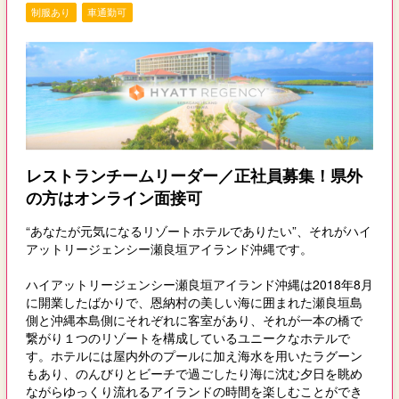
制服あり
車通勤可
レストランチームリーダー／正社員募集！県外
の方はオンライン面接可
“あなたが元気になるリゾートホテルでありたい”、それがハイ
アットリージェンシー瀬良垣アイランド沖縄です。
ハイアットリージェンシー瀬良垣アイランド沖縄は2018年8月
に開業したばかりで、恩納村の美しい海に囲まれた瀬良垣島
側と沖縄本島側にそれぞれに客室があり、それが一本の橋で
繋がり１つのリゾートを構成しているユニークなホテルで
す。ホテルには屋内外のプールに加え海水を用いたラグーン
もあり、のんびりとビーチで過ごしたり海に沈む夕日を眺め
ながらゆっくり流れるアイランドの時間を楽しむことができ