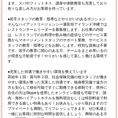
ます。スパやフィットネス、講座や体験教室も充実しており
色々な楽しみ方がお客様を待っています。
●若手スタッフの教育・指導などやりがいのあるポジション
そんなハイアットリージェンシー瀬良垣アイランド沖縄では
レストランチームリーダーを募集致します。お仕事の内容
は、レストランでのお料理や飲み物の提供などのサービス業
務からマネージメントスタッフのサポート業務、サービスス
タッフの教育・指導などをお願いします。特別な資格は不要
です。若手の教育に関心のある方、チームをまとめ率いるの
が得意な方歓迎です！やりがいを感じて楽しく働ける環境で
す。
●充実した待遇で働きやすい環境を整えています
昇給年１回・賞与年２回、社会保険完備の他スタッフが働き
やすい環境が整った充実した待遇です。独身寮完備で遠方の
方も安心して移住可能ですぐに勤務できる体制です。県外に
在住の方はSkypeを使用したオンライン面接も可能です。国
内・海外ハイアットホテルを無料宿泊もしくは特別料金で利
用できる嬉しい特典もあり！お休みもしっかり取れますので
プライベートも満喫してリフレッシュできます。ぜひ私達と
一緒にお客様に特別な時間を提供しましょう。興味のある方