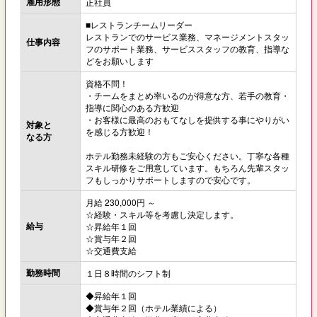
雇用形態
正社員
■レストランチームリーダー
レストランでのサービス業務、マネージメントスタッ
仕事内容
フのサポート業務、サービススタッフの教育、指導な
どをお願いします
資格不問！
・チームをまとめ率いるのが得意な方、若手の教育・
指導に関心のある方歓迎
・お客様に最高のおもてなしを提供する事にやりがい
対象と
を感じる方歓迎！
なる方
ホテル勤務未経験の方もご安心ください。丁寧な各種
スキル研修をご用意しています。もちろん先輩スタッ
フもしっかりサポートしますので安心です。
月給 230,000円 ～
☆経験・スキル等を考慮し決定します。
給与
☆昇給年１回
☆賞与年２回
☆交通費支給
勤務時間
１日８時間のシフト制
◆昇給年１回
◆賞与年２回（ホテル業績による）