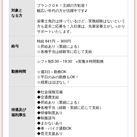
ブランクＯＫ！主婦の方歓迎！
対象と
幅広い年代の方が活躍中です♪
なる方
栄養士免許は持っているけど、実務経験はないという
方も是非ご応募を！入社後は、先輩栄養士がしっかり
サポートいたします。
時給 841円 ～ 900円
給与
☆昇給あり（業績による）
☆各種手当は経験等に応じて支給
シフト制5:30～19:30 ※実働８時間勤務
勤務時間
☆週3日～勤務OK
☆平日のみの勤務もOK！
☆残業はほぼなし！
◆社会保険完備
◆交通費支給
◆昇給あり（業績による）
◆各種手当（経験・実績に応じて支給）
待遇及び
◆研修制度あり
福利厚生
◆制服貸与
◆まかないあり
◆車・バイク通勤OK
◆育児支援あり