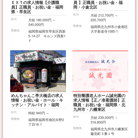
ＥＸＴの求人情報【介護職
員 】正職員・お祝い金・福
員】正職員・お祝い金・福岡
岡・小倉北区
県・早良区
給与
月給 212,700円 ～
給与
月給 180,000円 ～
220,700円
240,000円
勤務地
福岡県北九州市小倉南区
勤務地
福岡県福岡市早良区西新
大字新道寺1085-1
5-14-27 キルンズ西新1
Ｆ
めんちゃんこ亭大橋店の求人
特別養護老人ホーム誠光園の
情報・お祝い金・ホール・キ
求人情報【正／准看護師】正
ッチン・アルバイト・福岡
職員・お祝い金・福岡県・北
九州市・八幡東区
給与
時給 940円 ～
給与
月給 239,000円 ～
勤務地
福岡県福岡市南区向野2
316,800円
丁目16-1
勤務地
福岡県北九州市八幡東区
藤見町３番１号