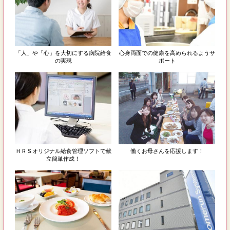
「人」や「心」を大切にする病院給食
心身両面での健康を高められるようサ
の実現
ポート
ＨＲＳオリジナル給食管理ソフトで献
働くお母さんを応援します！
立簡単作成！