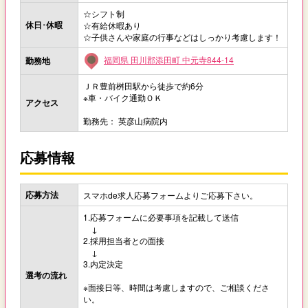
☆シフト制
休日･休暇
☆有給休暇あり
☆子供さんや家庭の行事などはしっかり考慮します！
福岡県 田川郡添田町 中元寺844-14
勤務地
ＪＲ豊前桝田駅から徒歩で約6分
※車・バイク通勤ＯＫ
アクセス
勤務先： 英彦山病院内
応募情報
応募方法
スマホde求人応募フォームよりご応募下さい。
1.応募フォームに必要事項を記載して送信
↓
2.採用担当者との面接
↓
3.内定決定
選考の流れ
※面接日等、時間は考慮しますので、ご相談くださ
い。