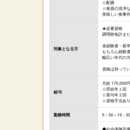
☆配膳
☆食器の洗浄
美味しい食事
★必要資格
調理師免許ま
未経験者・新
対象と
なる方
もちろん経験
幅広い年代の方
資格は持って
月給 170,000円
☆昇給年１回
給与
☆賞与年２回
☆資格手当あ
勤務時間
5：30～19：
◆社会保険完