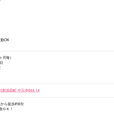
り
り
勤OK
り
ヶ月毎）
日
暇
川郡添田町 中元寺844-14
から徒歩約6分
勤ＯＫ！