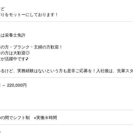
など
作りをモットーにしております！
たは栄養士免許
卒の方・ブランク・主婦の方歓迎！
者の方は大歓迎◎
が活躍中です♪
いるけど、実務経験はないという方も是非ご応募を！入社後は、先輩ス
 ～ 220,000円
り
30の間でシフト制 ※実働８時間
備