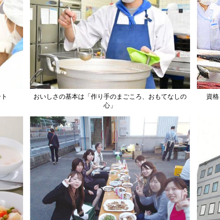
ート
おいしさの基本は「作り手のまごころ、おもてなしの
資格
心」