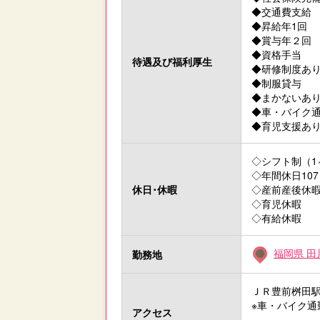
◆交通費支給
◆昇給年1回
◆賞与年２回
◆資格手当
待遇及び
福利厚生
◆研修制度あ
◆制服貸与
◆まかないあ
◆車・バイク通
◆育児支援あ
◇シフト制（1
◇年間休日107
休日･休暇
◇産前産後休
◇育児休暇
◇有給休暇
福岡県 田
勤務地
ＪＲ豊前桝田駅
※車・バイク通
アクセス