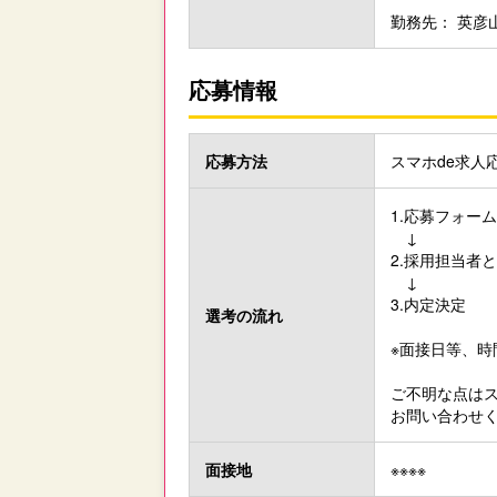
勤務先： 英彦
応募情報
応募方法
スマホde求人
1.応募フォー
↓
2.採用担当者
↓
3.内定決定
選考の流れ
※面接日等、
ご不明な点はス
お問い合わせくださ
面接地
※※※※