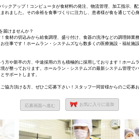
日バックアップ！コンピュータが食材料の発注、物流管理、加工指示、
生まれました。その余裕を食事づくりに注力し、患者様が食を通じて心
”を届けませんか？
す！食材の切込みから給食調理、盛り付け、食器の洗浄などの調理師業
るお仕事です！ホームラン・システムズなら数多くの医療施設・福祉施
いう方や新卒の方、中途採用の方も積極的に採用しております！ホーム
環境が整っております。ホールラン・システムズの最新システム管理で
りとサポートします。
にご協力頂ける方、ぜひご応募下さい！スタッフ一同皆様からのご応募
お気に入り
に追加
応募画面へ進む