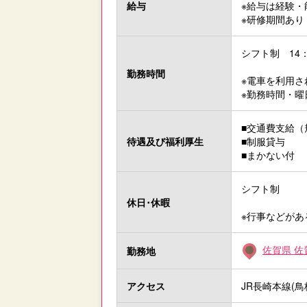
給与
※給与は経験・
※研修期間あり
シフト制 14：
勤務時間
※電車を利用
※勤務時間・
■交通費支給（
待遇及び
福利厚生
■制服貸与
■まかない付
シフト制
休日･休暇
※行事などが
佐賀県 佐
勤務地
アクセス
JR長崎本線(鳥