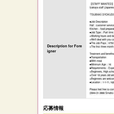
【STAFF WANTE
Izakaya staff (Japanese
“TSUBAKI SYOKUD
■Job Description
Hall : customer service
Kitchen：food preparati
■Job Type：Part time j
※Working hours and day
※We'll deal with you cat
■The Job Pays : ¥750
Description
for Fore
※The first three month 
igner
Treatment and benefits
■Transportation
■With meal
■Minimum Age：16
■Requirements：Experi
※Beginners, High scho
※Over 18 years old are
※Beginners are welcom
■Location：1-1-11, toji
Please feel free to co
(0944-31-3866 Smaho d
応募情報