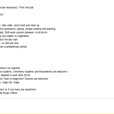
D】
 bar restaurant) / Part time job
OU”
, take order, serve food and clean up
on assistance, plating, simple cooking and washing.
ob. Shift-work system between 14:00-24:00
 are subject to negotiation
ch the last train.
～¥1,200 per hour
are a probationary period.
ence not required
ol students, University students and Housewives are welcome !
 allowed to work after 22:00.
e! Open to beginners! Starters are welcome!
n, saga city, Saga.
ntact us If you have any questions!
e Kyujin Office)