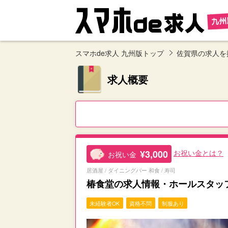
スマホde求人 九州版トップ
佐賀県の求人を
求人概要
¥3,000
お祝い金とは？
お祝い金
居酒屋 / ダイニングバー 和食 / 寿司
椿食堂の求人情報・ホールスタッ
未経験者OK
資格不問
制服あり