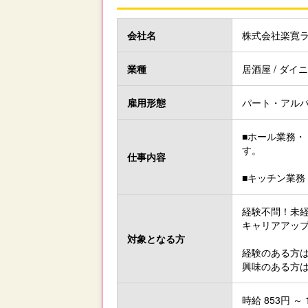
会社名
株式会社楽寛
業種
居酒屋 / ダイニ
雇用形態
パート・アル
■ホール業務
す。
仕事内容
■キッチン業
経験不問！未
キャリアアッ
対象と
なる方
経験のある方
興味のある方
時給 853円 ～ 