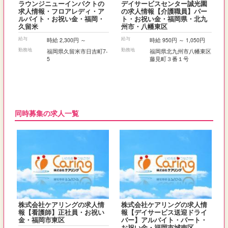
ラウンジニューインパクトの
デイサービスセンター誠光園
求人情報・フロアレディ・ア
の求人情報【介護職員】パー
ルバイト・お祝い金・福岡・
ト・お祝い金・福岡県・北九
久留米
州市・八幡東区
給与
給与
時給 2,300円 ～
時給 950円 ～ 1,050円
勤務地
勤務地
福岡県久留米市日吉町7-
福岡県北九州市八幡東区
5
藤見町３番１号
同時募集の求人一覧
株式会社ケアリングの求人情
株式会社ケアリングの求人情
報【看護師】正社員・お祝い
報【デイサービス送迎ドライ
金・福岡市東区
バー】アルバイト・パート・
お祝い金・福岡市城南区