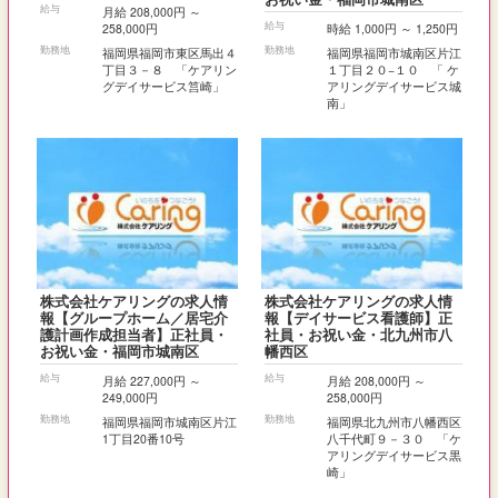
給与
月給 208,000円 ～
給与
258,000円
時給 1,000円 ～ 1,250円
勤務地
勤務地
福岡県福岡市東区馬出４
福岡県福岡市城南区片江
丁目３－８ 「ケアリン
１丁目２０−１０ 「 ケ
グデイサービス筥崎」
アリングデイサービス城
南」
株式会社ケアリングの求人情
株式会社ケアリングの求人情
報【グループホーム／居宅介
報【デイサービス看護師】正
護計画作成担当者】正社員・
社員・お祝い金・北九州市八
お祝い金・福岡市城南区
幡西区
給与
給与
月給 227,000円 ～
月給 208,000円 ～
249,000円
258,000円
勤務地
勤務地
福岡県福岡市城南区片江
福岡県北九州市八幡西区
1丁目20番10号
八千代町９－３０ 「ケ
アリングデイサービス黒
崎」