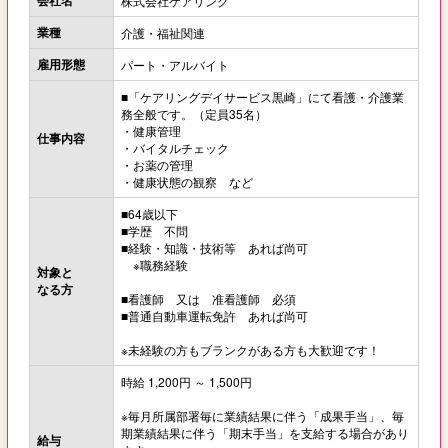
株式会社ケアリング
業種
介護・福祉関連
雇用形態
パート・アルバイト
■「ケアリングデイサービス黒崎」にて看護・介護業
務全般です。（定員35名）
・健康管理
仕事内容
・バイタルチェック
・お薬の管理
・健康状態の観察 など
■64歳以下
■学歴 不問
■経験・知識・技術等 あれば尚可
※職務経験
対象と
なる方
■看護師 又は 准看護師 必須
■普通自動車運転免許 あれば尚可
※未経験の方もブランクがある方も大歓迎です！
時給 1,200円 ～ 1,500円
※毎月所属部署毎に業績結果に伴う「成果手当」、毎
期業績結果に伴う「期末手当」を支給する場合があり
給与