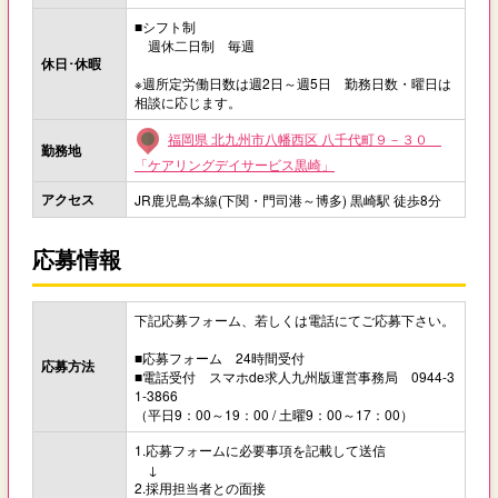
■シフト制
週休二日制 毎週
休日･休暇
※週所定労働日数は週2日～週5日 勤務日数・曜日は
相談に応じます。
福岡県 北九州市八幡西区 八千代町９－３０
勤務地
「ケアリングデイサービス黒崎」
アクセス
JR鹿児島本線(下関・門司港～博多) 黒崎駅 徒歩8分
応募情報
下記応募フォーム、若しくは電話にてご応募下さい。
■応募フォーム 24時間受付
応募方法
■電話受付 スマホde求人九州版運営事務局 0944-3
1-3866
（平日9：00～19：00 / 土曜9：00～17：00）
1.応募フォームに必要事項を記載して送信
↓
2.採用担当者との面接