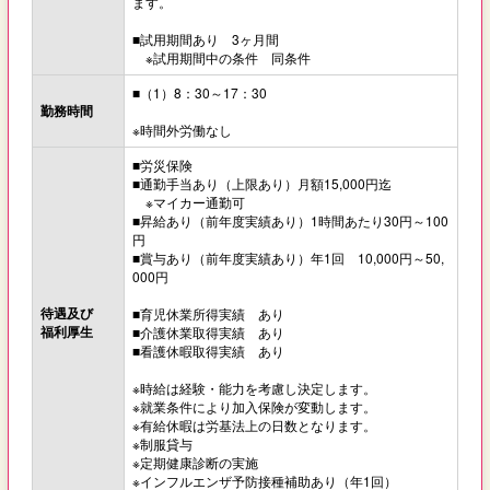
ます。
■試用期間あり 3ヶ月間
※試用期間中の条件 同条件
■（1）8：30～17：30
勤務時間
※時間外労働なし
■労災保険
■通勤手当あり（上限あり）月額15,000円迄
※マイカー通勤可
■昇給あり（前年度実績あり）1時間あたり30円～100
円
■賞与あり（前年度実績あり）年1回 10,000円～50,
000円
待遇及び
■育児休業所得実績 あり
福利厚生
■介護休業取得実績 あり
■看護休暇取得実績 あり
※時給は経験・能力を考慮し決定します。
※就業条件により加入保険が変動します。
※有給休暇は労基法上の日数となります。
※制服貸与
※定期健康診断の実施
※インフルエンザ予防接種補助あり（年1回）