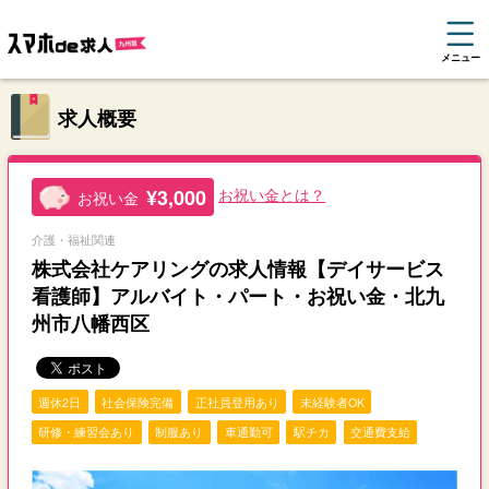
メニュー
求人概要
¥3,000
お祝い金とは？
お祝い金
介護・福祉関連
株式会社ケアリングの求人情報【デイサービス
看護師】アルバイト・パート・お祝い金・北九
州市八幡西区
週休2日
社会保険完備
正社員登用あり
未経験者OK
研修・練習会あり
制服あり
車通勤可
駅チカ
交通費支給