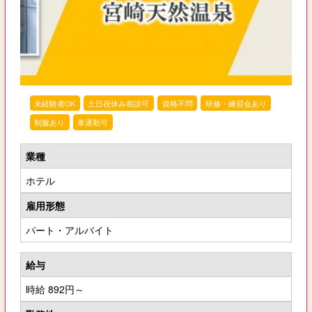
未経験者OK
土日祝休み相談可
資格不問
研修・練習会あり
制服あり
車通勤可
業種
ホテル
雇用形態
パート・アルバイト
給与
時給 892円～