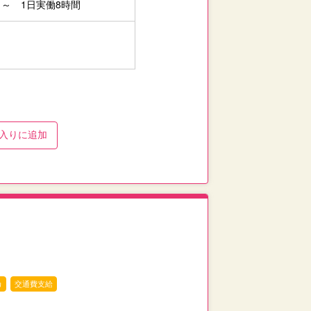
5日～ 1日実働8時間
入り
に追加
カ
交通費支給