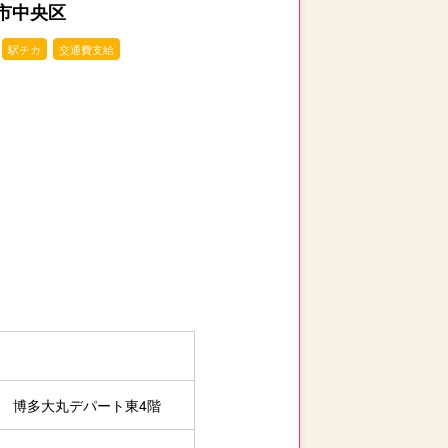
市中央区
駅チカ
交通費支給
1 博多大丸デパート東4階