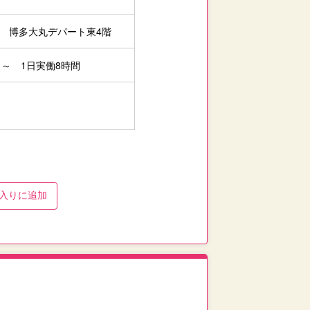
1 博多大丸デパート東4階
5日～ 1日実働8時間
入り
に追加