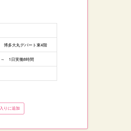
1 博多大丸デパート東4階
5日～ 1日実働8時間
入り
に追加