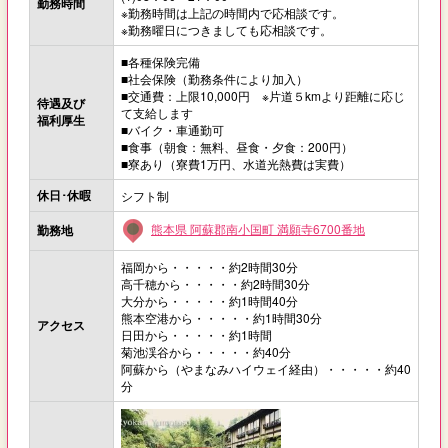
勤務時間
※勤務時間は上記の時間内で応相談です。
※勤務曜日につきましても応相談です。
■各種保険完備
■社会保険（勤務条件により加入）
■交通費：上限10,000円 ※片道５kmより距離に応じ
待遇及び
て支給します
福利厚生
■バイク・車通勤可
■食事（朝食：無料、昼食・夕食：200円）
■寮あり（寮費1万円、水道光熱費は実費）
休日･休暇
シフト制
熊本県 阿蘇郡南小国町 満願寺6700番地
勤務地
福岡から・・・・・約2時間30分
高千穂から・・・・・約2時間30分
大分から・・・・・約1時間40分
熊本空港から・・・・・約1時間30分
アクセス
日田から・・・・・約1時間
菊池渓谷から・・・・・約40分
阿蘇から（やまなみハイウェイ経由）・・・・・約40
分