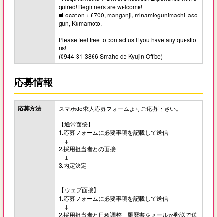
quired! Beginners are welcome!
■Location：6700, manganji, minamiogunimachi, aso
gun, Kumamoto.
Please feel free to contact us If you have any questio
ns!
(0944-31-3866 Smaho de Kyujin Office)
応募情報
応募方法
スマホde求人応募フォームよりご応募下さい。
【通常面接】
1.応募フォームに必要事項を記載して送信
↓
2.採用担当者との面接
↓
3.内定決定
【ウェブ面接】
1.応募フォームに必要事項を記載して送信
↓
2.採用担当者と日程調整、履歴書をメールか郵送で送