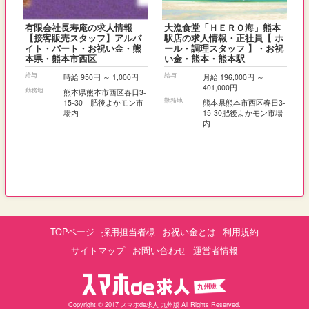
有限会社長寿庵の求人情報
大漁食堂「ＨＥＲＯ海」熊本
【接客販売スタッフ】アルバ
駅店の求人情報・正社員【 ホ
イト・パート・お祝い金・熊
ール・調理スタッフ 】・お祝
本県・熊本市西区
い金・熊本・熊本駅
給与
給与
時給 950円 ～ 1,000円
月給 196,000円 ～
401,000円
勤務地
熊本県熊本市西区春日3-
勤務地
15-30 肥後よかモン市
熊本県熊本市西区春日3-
場内
15-30肥後よかモン市場
内
TOPページ
採用担当者様
お祝い金とは
利用規約
サイトマップ
お問い合わせ
運営者情報
Copyright © 2017 スマホde求人 九州版 All Rights Reserved.