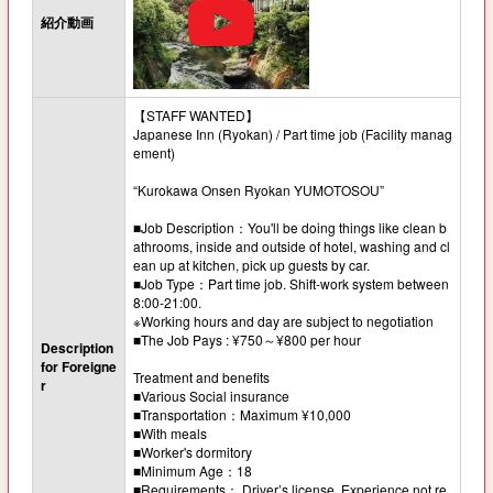
紹介動画
【STAFF WANTED】
Japanese Inn (Ryokan) / Part time job (Facility manag
ement)
“Kurokawa Onsen Ryokan YUMOTOSOU”
■Job Description：You'll be doing things like clean b
athrooms, inside and outside of hotel, washing and cl
ean up at kitchen, pick up guests by car.
■Job Type：Part time job. Shift-work system between
8:00-21:00.
※Working hours and day are subject to negotiation
■The Job Pays : ¥750～¥800 per hour
Description
for Foreigne
Treatment and benefits
r
■Various Social insurance
■Transportation：Maximum ¥10,000
■With meals
■Worker's dormitory
■Minimum Age：18
■Requirements： Driver’s license. Experience not re