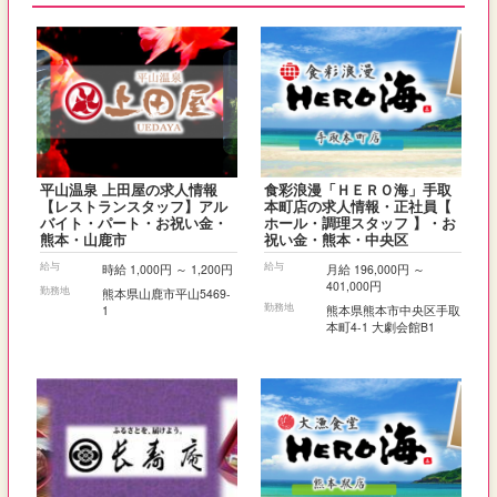
平山温泉 上田屋の求人情報
食彩浪漫「ＨＥＲＯ海」手取
【レストランスタッフ】アル
本町店の求人情報・正社員【
バイト・パート・お祝い金・
ホール・調理スタッフ 】・お
熊本・山鹿市
祝い金・熊本・中央区
給与
給与
時給 1,000円 ～ 1,200円
月給 196,000円 ～
401,000円
勤務地
熊本県山鹿市平山5469-
勤務地
1
熊本県熊本市中央区手取
本町4-1 大劇会館B1