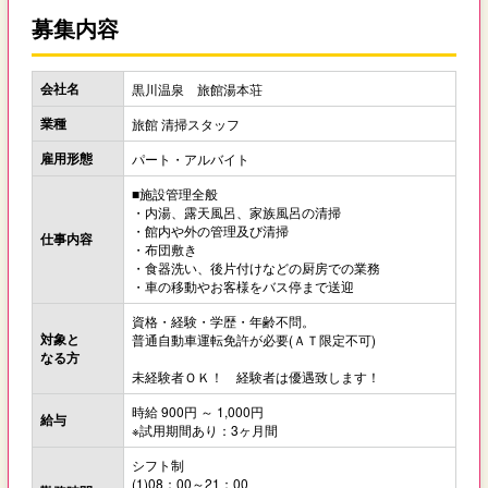
募集内容
会社名
黒川温泉 旅館湯本荘
業種
旅館 清掃スタッフ
雇用形態
パート・アルバイト
■施設管理全般
・内湯、露天風呂、家族風呂の清掃
・館内や外の管理及び清掃
仕事内容
・布団敷き
・食器洗い、後片付けなどの厨房での業務
・車の移動やお客様をバス停まで送迎
資格・経験・学歴・年齢不問。
対象と
普通自動車運転免許が必要(ＡＴ限定不可)
なる方
未経験者ＯＫ！ 経験者は優遇致します！
時給 900円 ～ 1,000円
給与
※試用期間あり：3ヶ月間
シフト制
(1)08：00～21：00