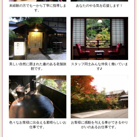
未経験の方でも一から丁寧に指導しま
あなたのやる気を応援します！
す。
美しい自然に囲まれた趣のある老舗旅
スタッフ同士みんな仲良く働いていま
館です。
す♪
色々なお客様に出会える素晴らしいお
お客様に感動を与える事ができるやり
仕事です。
がいのあるお仕事です。