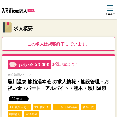
メニュー
求人概要
この求人は掲載終了しています。
¥3,000
お祝い金とは？
お祝い金
旅館 清掃スタッフ
黒川温泉 旅館湯本荘 の求人情報・施設管理・お
祝い金・パート・アルバイト・熊本・黒川温泉
正社員登用あり
未経験者OK
土日祝休み相談可
資格不問
制服あり
車通勤可